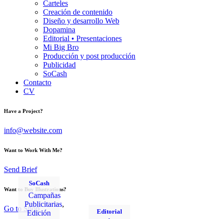
Carteles
Creación de contenido
Diseño y desarrollo Web
Dopamina
Editorial • Presentaciones
Mi Big Bro
Producción y post producción
Publicidad
SoCash
Contacto
CV
Have a Project?
info@website.com
Want to Work With Me?
Send Brief
SoCash
Want to Buy Illustrations?
Campañas
Publicitarias
,
Go to Shop
Editorial
Edición