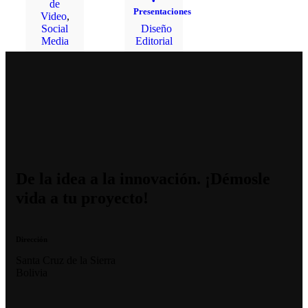
•
de
Presentaciones
Video
,
Social
Diseño
Media
Editorial
De la idea a la innovación. ¡Démosle
vida a tu proyecto!
Dirección
Santa Cruz de la Sierra
Bolivia