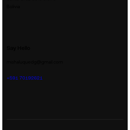
Bolivia
Say Hello
mishaluquedg@gmail.com
+591 70192621