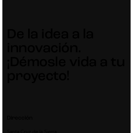
De la idea a la
innovación.
¡Démosle vida a tu
proyecto!
Dirección
Santa Cruz de la Sierra