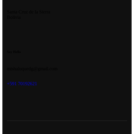
Santa Cruz de la Sierra
Bolivia
Say Hello
mishaluquedg@gmail.com
+591 70192621