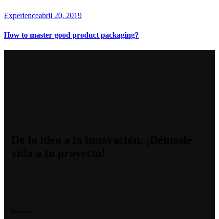
Experience
abril 20, 2019
How to master good product packaging?
De la idea a la innovación. ¡Démosle
vida a tu proyecto!
Dirección