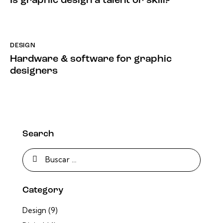
Is graphic design a talent or skill?
DESIGN
Hardware & software for graphic
designers
Search
Category
Design
(9)