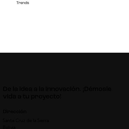
Trends
De la idea a la innovación. ¡Démosle
vida a tu proyecto!
Dirección
Santa Cruz de la Sierra
Bolivia