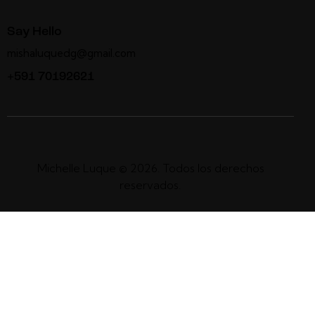
Say Hello
mishaluquedg@gmail.com
+591 70192621
Michelle Luque © 2026. Todos los derechos
reservados.